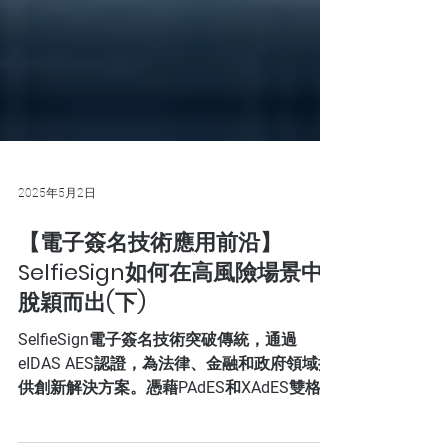
2025年5月2日
【電子簽名技術應用前沿】
SelfieSign如何在高風險場景中
脫穎而出(下)
SelfieSign電子簽名技術突破傳統，通過