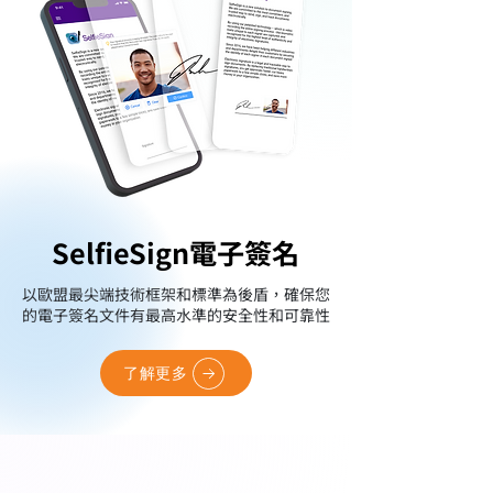
SelfieSign電子簽名
SelfieSign電子簽名
以歐盟最尖端技術框架和標準為後盾，確保您
的電子簽名文件有最高水準的安全性和可靠性
了解更多