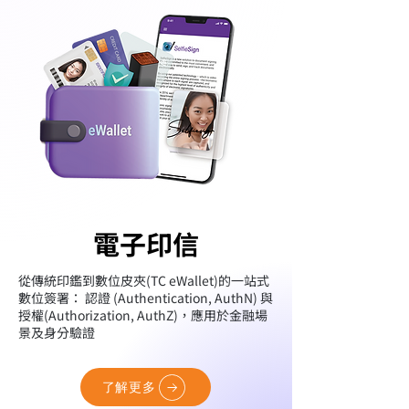
電子印信
電子印信
從傳統印鑑到數位皮夾(TC eWallet)的一站式
數位簽署： 認證 (Authentication, AuthN) 與
授權(Authorization, AuthZ)，應用於金融場
景及身分驗證
了解更多