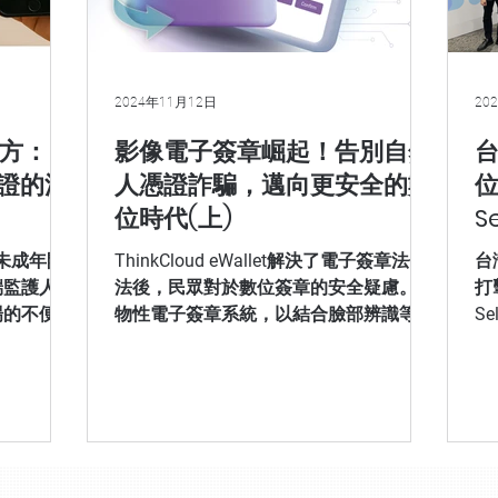
2024年11月12日
20
方：
影像電子簽章崛起！告別自然
台
驗證的潛
人憑證詐騙，邁向更安全的數
位時代(上)
S
於未成年開
ThinkCloud eWallet解決了電子簽章法修
台
端監護人驗
法後，民眾對於數位簽章的安全疑慮。生
打
場的不便，
物性電子簽章系統，以結合臉部辨識等生
S
安全，打造
物特徵，提供「雙重認證」，有效防止身
鏈
驗。
分盜用。相較於傳統自然人憑證，
SelfieSign更安全、更便利。