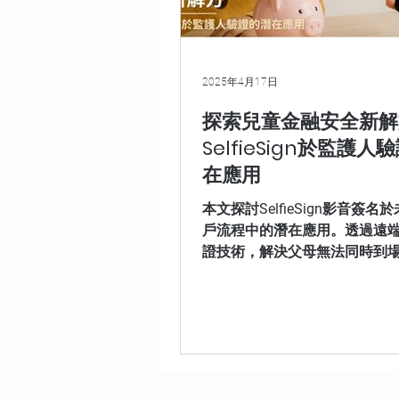
數位身分
2025年4月17日
探索兒童金融安全新解
SelfieSign於監護人
在應用
本文探討SelfieSign影音簽名
戶流程中的潛在應用。透過遠
證技術，解決父母無法同時到
提升身分確認效率與兒童金融
更符合數位時代需求的開戶體