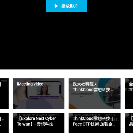
播放影片
｜
iMeeting video
政大社科院 x
金
ThinkCloud雲想科技｜
T
印章文化的數位轉型趨
S
勢
距
｜
【Explore Next Cyber
ThinkCloud雲想科技｜
【
Taiwan】- 雲想科技
Face OTP技術-加強企
易
業OTP驗證碼的安全性