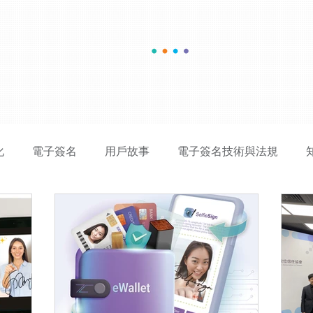
雲想科技最新消息
提供您了解最新產品消息、產業資訊、用戶故事、
媒體報導，以及展覽活動資訊。
化
電子簽名
用戶故事
電子簽名技術與法規
體報導
公司文化
醫療相關
知識分享
數位政
位簽章
電子簽章
WEB3.0
防詐騙
TC eWal