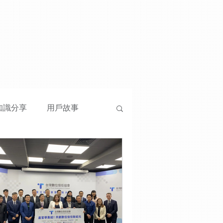
知識分享
用戶故事
府
醫療相關
ESG
let 雲想數位皮夾
金融相關