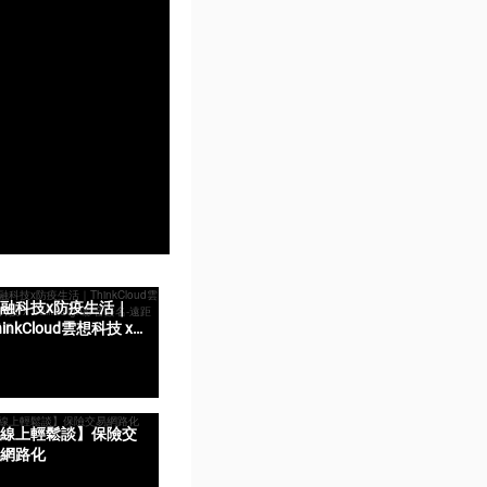
融科技x防疫生活｜
hinkCloud雲想科技 x
elfieSign影音簽名-遠
猶如親簽
線上輕鬆談】保險交
網路化