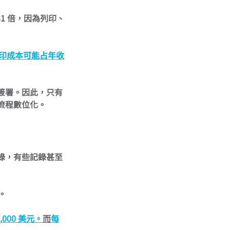
1 倍，因為列印、
印成本可能占年收
簽署。因此，只有
流程數位化。
錄，有些記錄甚至
。
000 美元。
而
每