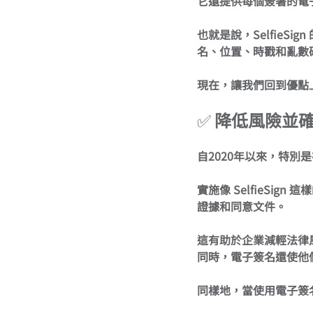
它還提供每個簽署的電
也就是說，SelfieSig
名、位置、時戳和亂數
現在，讓我們回到優點上.
✅ 
降低風險並
自2020年以來，特
實施像 SelfieS
證據和同意文件。
這有助於企業減輕法律
同時，電子簽名還使他
同樣地，當使用電子簽