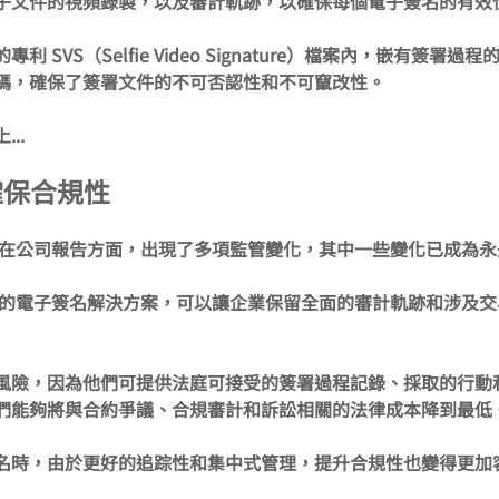
子文件的視頻錄製，以及審計軌跡，以確保每個電子簽名的有效
n 的專利 SVS（Selfie Video Signature）檔案內，嵌有簽署
碼，確保了簽署文件的不可否認性和不可竄改性。
..
確保合規性
別是在公司報告方面，出現了多項監管變化，其中一些變化已成為
ign 這樣的電子簽名解決方案，可以讓企業保留全面的審計軌跡和涉
風險，因為他們可提供法庭可接受的簽署過程記錄、採取的行動
們能夠將與合約爭議、合規審計和訴訟相關的法律成本降到最低
名時，由於更好的追踪性和集中式管理，提升合規性也變得更加