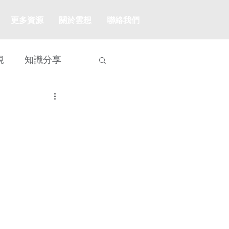
更多資源
關於雲想
聯絡我們
規
知識分享
知識分享
章
WEB3.0