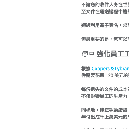
不論您的收件人身在世
至文件在運送過程中遺
通過利用電子簽名，您
但最重要的是，您可以
🧑‍💻 
強化員工
根據 
Coopers & Lybr
件需要花費 120 美元
每份遺失的文件的成本為
不僅影響員工的生產力
同樣地，修正手動錯誤
年付出成千上萬美元的