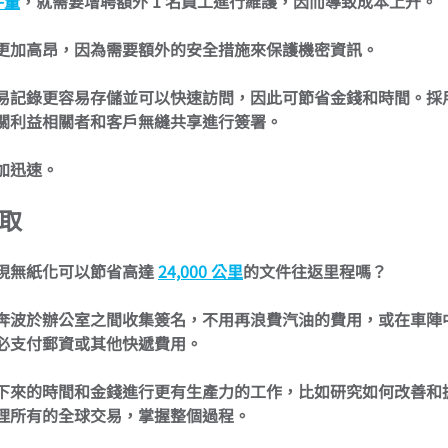
件量
，就需要增聘額外 1 名員工進行維護，因而導致成本上升。
更加高昂，因為需要額外的安全措施來保護機密資訊。
易記錄更容易存儲並可以快速訪問，因此可節省金錢和時間。採
關利益相關者和客戶無縫共享進行簽署。
加迅速。
取
現無紙化可以節省高達 
24,000 公里
的文件往返里程嗎？
奔波於辦公室之間收集簽名，不用再浪費汽油的費用，或在車陣
必支付郵資或其他快遞費用。
下來的時間和金錢進行更有生產力的工作，比如研究如何改善和
理所有的全球交易，掌握整個過程。