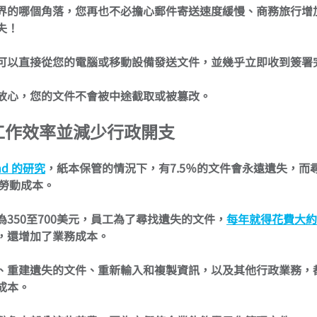
界的哪個角落，您再也不必擔心郵件寄送速度緩慢、商務旅行增
失！
可以直接從您的電腦或移動設備發送文件，並幾乎立即收到簽署
放心，您的文件不會被中途截取或被篡改。
工作效率並減少行政開支
and 的研究
，紙本保管的情況下，有7.5％的文件會永遠遺失，而
的勞動成本。
350至700美元，員工為了尋找遺失的文件，
每年就得花費大約 
，還增加了業務成本。
、重建遺失的文件、重新輸入和複製資訊，以及其他行政業務，
成本。