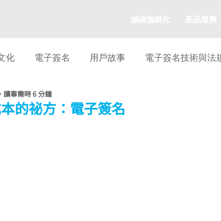
減碳無紙化
產品服務
文化
電子簽名
用戶故事
電子簽名技術與法
讀畢需時 6 分鐘
媒體報導
媒體報導
公司文化
醫療相關
成本的祕方：電子簽名
ESG
ESG 策略
無紙化
數位簽章
電子簽
雲想數位皮夾
金融相關
數位身分