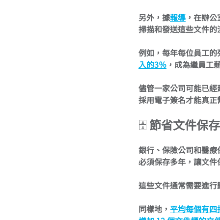
另外，據
報導
，在辦公
掃描和發送這些文件的
例如，每年每位員工的
入的3％
，成為繼員工
儘管一家公司可能已經
採用電子簽名才能真正
🗄️ 
節省文件保存
銀行、保險公司和醫療
必須保存多年，讓文件
這些文件通常需要進行
同樣地，
平均每個有四抽