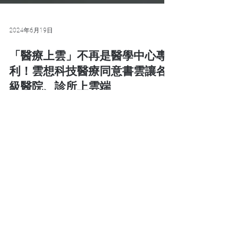
2024年6月19日
「醫療上雲」不再是醫學中心專
利！雲想科技醫療同意書雲讓各
級醫院、診所上雲端
地區醫院、診所也能申請導入電子同意書！雲
想科技醫療同意書雲免機房、免平板、免Wi-
Fi，串接HIS系統即可上線，訂閱制彈性收費
導入醫療上雲。
雲想科技媒體素材包