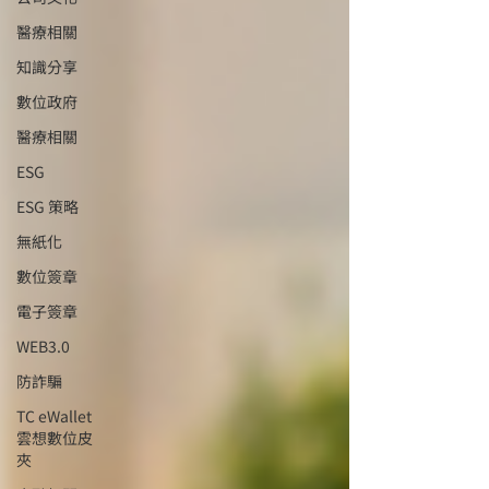
醫療相關
知識分享
數位政府
醫療相關
ESG
ESG 策略
無紙化
數位簽章
電子簽章
WEB3.0
防詐騙
TC eWallet
雲想數位皮
夾