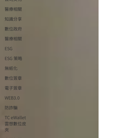
醫療相關
知識分享
數位政府
醫療相關
ESG
ESG 策略
無紙化
數位簽章
電子簽章
WEB3.0
防詐騙
TC eWallet
雲想數位皮
夾